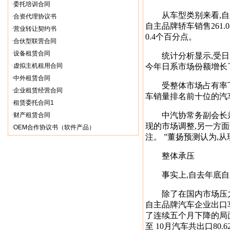
·
委托培训合同
从车型类别来看,自主品
·
合资代理协议书
自主品牌轿车销售261.
·
营业转让契约书
0.4个百分点。
·
合伙型联营合同
·
设备租赁合同
统计分析显示,受日系
·
虚拟主机租用合同
今年日系市场份额增长
·
中外租赁合同
受整体市场占有率下滑
·
企业租赁经营合同
车销量排名前十位的汽
·
租赁委托合同1
中汽协常务副会长兼秘
·
财产租赁合同
现的市场调整,另一方
·
OEM合作协议书（软件产品）
注。 ”董扬预测认为,
整体承压
事实上,自去年底自主
除了在国内市场压力外
自主品牌汽车企业出口车型
了连续五个月下降的局
至 10月汽车共出口80