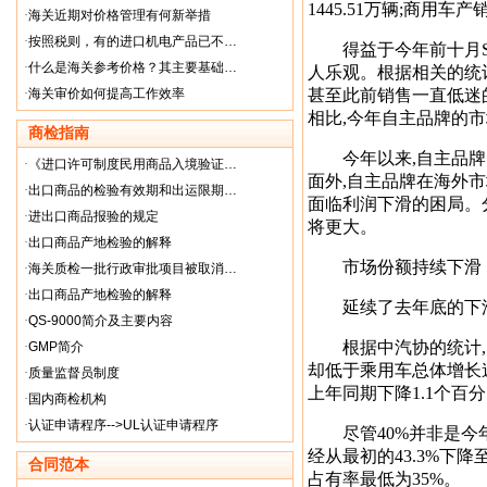
1445.51万辆;商用车产销
·
海关近期对价格管理有何新举措
·
按照税则，有的进口机电产品已不…
得益于今年前十月SU
·
什么是海关参考价格？其主要基础…
人乐观。根据相关的统
·
海关审价如何提高工作效率
甚至此前销售一直低迷
相比,今年自主品牌的
商检指南
今年以来,自主品牌的
·
《进口许可制度民用商品入境验证…
面外,自主品牌在海外
·
出口商品的检验有效期和出运限期…
面临利润下滑的困局。
·
进出口商品报验的规定
将更大。
·
出口商品产地检验的解释
市场份额持续下滑
·
海关质检一批行政审批项目被取消…
·
出口商品产地检验的解释
延续了去年底的下滑
·
QS-9000简介及主要内容
根据中汽协的统计,1—
·
GMP简介
却低于乘用车总体增长
·
质量监督员制度
上年同期下降1.1个百
·
国内商检机构
·
认证申请程序-->UL认证申请程序
尽管40%并非是今年
经从最初的43.3%下
合同范本
占有率最低为35%。