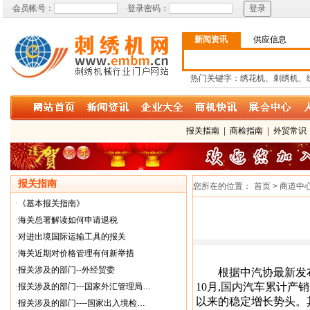
会员帐号：
登录密码：
新闻资讯
供应信息
热门关键字：绣花机、刺绣机、
报关指南
|
商检指南
|
外贸常识
报关指南
您所在的位置：
首页 > 商道中心
·
《基本报关指南》
·
海关总署解读如何申请退税
·
对进出境国际运输工具的报关
·
海关近期对价格管理有何新举措
·
报关涉及的部门--外经贸委
根据中汽协最新发布的
10月,国内汽车累计产销分别
·
报关涉及的部门---国家外汇管理局…
以来的稳定增长势头。其中
·
报关涉及的部门----国家出入境检…