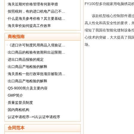
FY100
型多功能家用电脑绣花
·
海关近期对价格管理有何新举措
·
按照税则，有的进口机电产品已不…
该款机型核心控制部件通过对
·
什么是海关参考价格？其主要基础…
高人性化和高安全性的要求，
·
海关审价如何提高工作效率
缩短了我国在智能化缝制设备
商检指南
心技术的突破，大大提高了我
场。
·
《进口许可制度民用商品入境验证…
·
出口商品的检验有效期和出运限期…
·
进出口商品报验的规定
·
出口商品产地检验的解释
·
海关质检一批行政审批项目被取消…
·
出口商品产地检验的解释
·
QS-9000简介及主要内容
·
GMP简介
·
质量监督员制度
·
国内商检机构
·
认证申请程序-->UL认证申请程序
合同范本