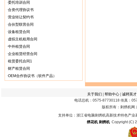
·
委托培训合同
·
合资代理协议书
·
营业转让契约书
·
合伙型联营合同
·
设备租赁合同
·
虚拟主机租用合同
·
中外租赁合同
·
企业租赁经营合同
·
租赁委托合同1
·
财产租赁合同
·
OEM合作协议书（软件产品）
关于我们
|
帮助中心
|
诚聘英才
电话总机：0575-87730118 传真：0575
版权所有：刺绣机网
支持单位：浙江省电脑刺绣机高新技术特色产业
绣花机
刺绣机
Copyright (C) 