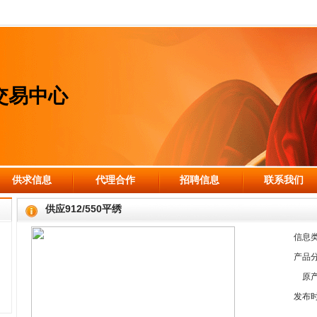
交易中心
供求信息
代理合作
招聘信息
联系我们
供应912/550平绣
信息
产品
原
发布