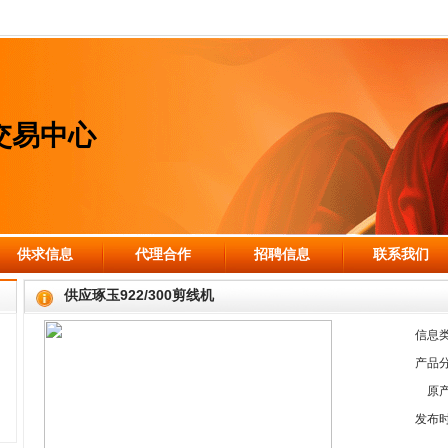
交易中心
供求信息
代理合作
招聘信息
联系我们
供应琢玉922/300剪线机
信息
产品
原
发布