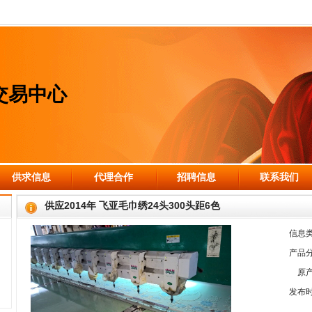
交易中心
供求信息
代理合作
招聘信息
联系我们
供应2014年 飞亚毛巾绣24头300头距6色
信息
产品
原
发布