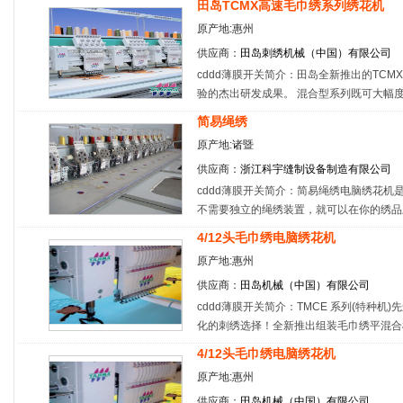
田岛TCMX高速毛巾绣系列绣花机
原产地:惠州
供应商：
田岛刺绣机械（中国）有限公司
cddd薄膜开关简介：田岛全新推出的TC
验的杰出研发成果。 混合型系列既可大幅
简易绳绣
原产地:诸暨
供应商：
浙江科宇缝制设备制造有限公司
cddd薄膜开关简介：简易绳绣电脑绣花
不需要独立的绳绣装置，就可以在你的绣品
4/12头毛巾绣电脑绣花机
原产地:惠州
供应商：
田岛机械（中国）有限公司
cddd薄膜开关简介：TMCE 系列(特种
化的刺绣选择！全新推出组装毛巾绣平混合
4/12头毛巾绣电脑绣花机
原产地:惠州
供应商：
田岛机械（中国）有限公司