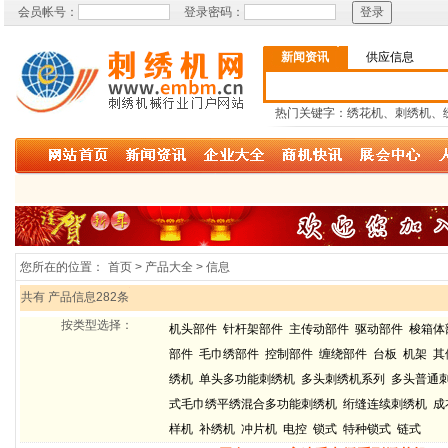
会员帐号：
登录密码：
新闻资讯
供应信息
热门关键字：绣花机、刺绣机、
您所在的位置：
首页 > 产品大全 > 信息
共有 产品信息282条
按类型选择：
机头部件
针杆架部件
主传动部件
驱动部件
梭箱体
部件
毛巾绣部件
控制部件
缠绕部件
台板
机架
其
绣机
单头多功能刺绣机
多头刺绣机系列
多头普通
式毛巾绣平绣混合多功能刺绣机
绗缝连续刺绣机
成
样机
补绣机
冲片机
电控
锁式
特种锁式
链式