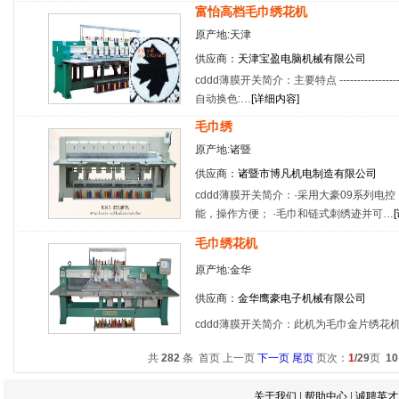
富怡高档毛巾绣花机
原产地:天津
供应商：
天津宝盈电脑机械有限公司
cddd薄膜开关简介：主要特点 -----------------------------
自动换色:…
[
详细内容
]
毛巾绣
原产地:诸暨
供应商：
诸暨市博凡机电制造有限公司
cddd薄膜开关简介：·采用大豪09系列电
能，操作方便； ·毛巾和链式刺绣迹并可…
[
毛巾绣花机
原产地:金华
供应商：
金华鹰豪电子机械有限公司
cddd薄膜开关简介：此机为毛巾金片绣花
共
282
条 首页 上一页
下一页
尾页
页次：
1
/29
页
10
关于我们
|
帮助中心
|
诚聘英才